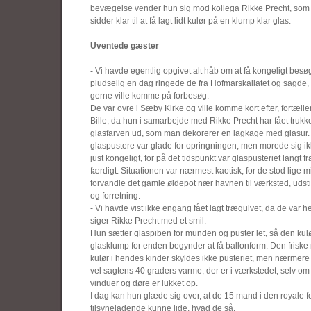
bevægelse vender hun sig mod kollega Rikke Precht, som
sidder klar til at få lagt lidt kulør på en klump klar glas.
Uventede gæster
- Vi havde egentlig opgivet alt håb om at få kongeligt bes
pludselig en dag ringede de fra Hofmarskallatet og sagde, 
gerne ville komme på forbesøg.
De var ovre i Sæby Kirke og ville komme kort efter, fortælle
Bille, da hun i samarbejde med Rikke Precht har fået trukk
glasfarven ud, som man dekorerer en lagkage med glasur.
glaspustere var glade for opringningen, men morede sig i
just kongeligt, for på det tidspunkt var glaspusteriet langt fr
færdigt. Situationen var nærmest kaotisk, for de stod lige mi
forvandle det gamle øldepot nær havnen til værksted, udsti
og forretning.
- Vi havde vist ikke engang fået lagt trægulvet, da de var he
siger Rikke Precht med et smil.
Hun sætter glaspiben for munden og puster let, så den kul
glasklump for enden begynder at få ballonform. Den friske
kulør i hendes kinder skyldes ikke pusteriet, men nærmere
vel sagtens 40 graders varme, der er i værkstedet, selv om
vinduer og døre er lukket op.
I dag kan hun glæde sig over, at de 15 mand i den royale f
tilsyneladende kunne lide, hvad de så.