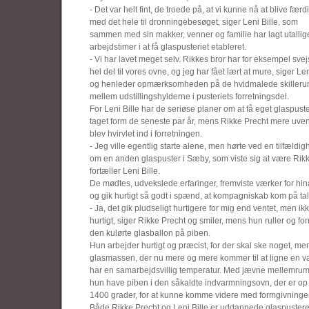
- Det var helt fint, de troede på, at vi kunne nå at blive færd
med det hele til dronningebesøget, siger Leni Bille, som
sammen med sin makker, venner og familie har lagt utallig
arbejdstimer i at få glaspusteriet etableret.
- Vi har lavet meget selv. Rikkes bror har for eksempel svej
hel del til vores ovne, og jeg har fået lært at mure, siger Len
og henleder opmærksomheden på de hvidmalede skiller
mellem udstillingshylderne i pusteriets forretningsdel.
For Leni Bille har de seriøse planer om at få eget glaspuste
taget form de seneste par år, mens Rikke Precht mere uven
blev hvirvlet ind i forretningen.
- Jeg ville egentlig starte alene, men hørte ved en tilfældi
om en anden glaspuster i Sæby, som viste sig at være Rikk
fortæller Leni Bille.
De mødtes, udvekslede erfaringer, fremviste værker for hi
og gik hurtigt så godt i spænd, at kompagniskab kom på tal
- Ja, det gik pludseligt hurtigere for mig end ventet, men ikk
hurtigt, siger Rikke Precht og smiler, mens hun ruller og fo
den kulørte glasballon på piben.
Hun arbejder hurtigt og præcist, for der skal ske noget, me
glasmassen, der nu mere og mere kommer til at ligne en v
har en samarbejdsvillig temperatur. Med jævne mellemru
hun have piben i den såkaldte indvarmningsovn, der er o
1400 grader, for at kunne komme videre med formgivninge
Både Rikke Precht og Leni Bille er uddannede glaspustere