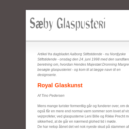
Artikel fra dagbladet Aalborg Stiftstidende - nu Nordjyske
Stiftstidende - onsdag den 24. juni 1998 med den sandfær
beretning om, hvordan Hendes Majestæt Dronning Margre
besøgte glaspusteriet - og kom til at lægge navn til en
designserie.
Royal Glaskunst
Af Tino Pedersen
Mens mange turister formentlig går og funderer over, om d
også får en mere end normal varm sommer som lovet af vi
vejrprofeter, ved glaspusterne Leni Bille og Rikke Precht 
sikkerhed, at de går en nærmest glohed tid i møde.
De har netop åbnet det vel nok nyeste skud på stammen af