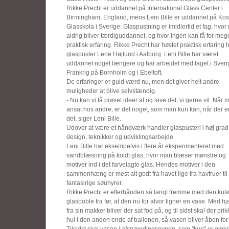
Rikke Precht er uddannet på International Glass Center i
Birmingham, England, mens Leni Bille er uddannet på Kos
Glasskola i Sverige. Glaspustning er imidlertid et fag, hvo
aldrig bliver færdiguddannet, og hvor ingen kan få for me
praktisk erfaring. Rikke Precht har høstet praktisk erfaring 
glaspuster Lene Højlund i Aalborg. Leni Bille har været
uddannet noget længere og har arbejdet med faget i Sveri
Frankrig på Bornholm og i Ebeltoft.
De erfaringer er guld værd nu, men det giver helt andre
muligheder at blive selvstændig.
- Nu kan vi få prøvet ideer af og lave det, vi gerne vil. Når 
ansat hos andre, er det noget, som man kun kan, når der er t
det, siger Leni Bille.
Udover at være et håndværk handler glaspusteri i høj gra
design, teknikker og udviklingsarbejde.
Leni Bille har eksempelvis i flere år eksperimenteret med
sandblæsning på koldt glas, hvor man blæser mønstre og
motiver ind i det farvelagte glas. Hendes motiver i den
sammenhæng er mest alt godt fra havet lige fra havfruer til
fantasirige søuhyrer.
Rikke Precht er efterhånden så langt fremme med den kulø
glasboble fra før, at den nu for alvor ligner en vase. Med h
fra sin makker bliver der sat fod på, og til sidst skal der pri
hul i den anden ende af ballonen, så vasen bliver åben for