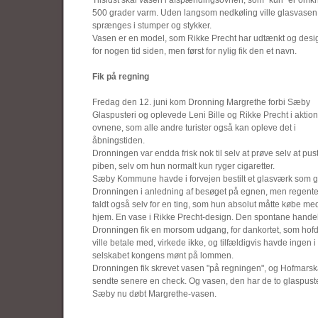
Tilsidst skal vasen i afspændingsovnen, som "kun" er omkr
500 grader varm. Uden langsom nedkøling ville glasvasen
sprænges i stumper og stykker.
Vasen er en model, som Rikke Precht har udtænkt og desi
for nogen tid siden, men først for nylig fik den et navn.
Fik på regning
Fredag den 12. juni kom Dronning Margrethe forbi Sæby
Glaspusteri og oplevede Leni Bille og Rikke Precht i aktio
ovnene, som alle andre turister også kan opleve det i
åbningstiden.
Dronningen var endda frisk nok til selv at prøve selv at pust
piben, selv om hun normalt kun ryger cigaretter.
Sæby Kommune havde i forvejen bestilt et glasværk som ga
Dronningen i anledning af besøget på egnen, men regent
faldt også selv for en ting, som hun absolut måtte købe me
hjem. En vase i Rikke Precht-design. Den spontane hand
Dronningen fik en morsom udgang, for dankortet, som ho
ville betale med, virkede ikke, og tilfældigvis havde ingen i
selskabet kongens mønt på lommen.
Dronningen fik skrevet vasen "på regningen", og Hofmarska
sendte senere en check. Og vasen, den har de to glaspuste
Sæby nu døbt Margrethe-vasen.