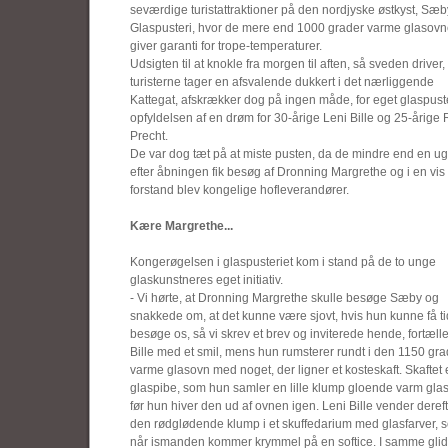
seværdige turistattraktioner på den nordjyske østkyst, Sæb
Glaspusteri, hvor de mere end 1000 grader varme glasov
giver garanti for trope-temperaturer.
Udsigten til at knokle fra morgen til aften, så sveden driver
turisterne tager en afsvalende dukkert i det nærliggende
Kattegat, afskrækker dog på ingen måde, for eget glaspuste
opfyldelsen af en drøm for 30-årige Leni Bille og 25-årige 
Precht.
De var dog tæt på at miste pusten, da de mindre end en u
efter åbningen fik besøg af Dronning Margrethe og i en vis
forstand blev kongelige hofleverandører.
Kære Margrethe...
Kongerøgelsen i glaspusteriet kom i stand på de to unge
glaskunstneres eget initiativ.
- Vi hørte, at Dronning Margrethe skulle besøge Sæby og
snakkede om, at det kunne være sjovt, hvis hun kunne få tid 
besøge os, så vi skrev et brev og inviterede hende, fortæll
Bille med et smil, mens hun rumsterer rundt i den 1150 gra
varme glasovn med noget, der ligner et kosteskaft. Skaftet 
glaspibe, som hun samler en lille klump gloende varm glas
før hun hiver den ud af ovnen igen. Leni Bille vender deref
den rødglødende klump i et skuffedarium med glasfarver, 
når ismanden kommer krymmel på en softice. I samme gli