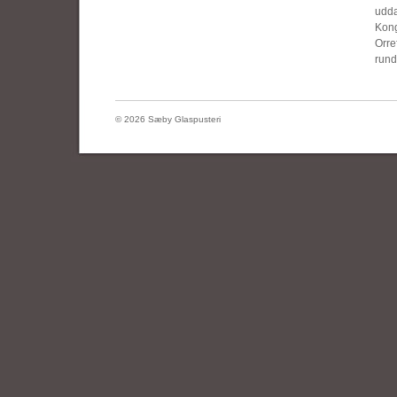
udda
Kong
Orre
rund
© 2026 Sæby Glaspusteri